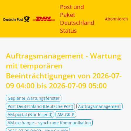
Post und
Paket
Abonnieren
Deutschland
Status
Auftragsmanagement - Wartung
mit temporären
Beeinträchtigungen von
2026-07-
09 04:00
bis
2026-07-09 05:00
Geplante Wartungsfenster
Post Deutschland (Deutsche Post)
Auftragsmanagement
AM.portal (Nur lesend)
AM.GK-P
AM.exchange – synchrone Kommunikation
2026-07-09 04:00
· eine Stunde