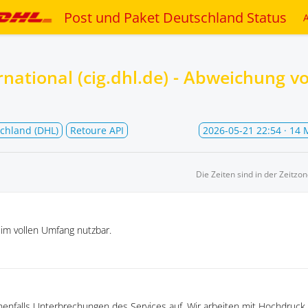
Post und Paket Deutschland Status
rnational (cig.dhl.de) - Abweichung 
chland (DHL)
Retoure API
2026-05-21 22:54
· 14 
Die Zeiten sind in der Zeitzo
 im vollen Umfang nutzbar.
nenfalls Unterbrechungen des Services auf. Wir arbeiten mit Hochdruc