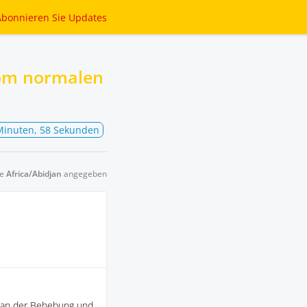
Abonnieren
Sie Updates
vom normalen
Minuten, 58 Sekunden
ne
Africa/Abidjan
angegeben
k an der Behebung und