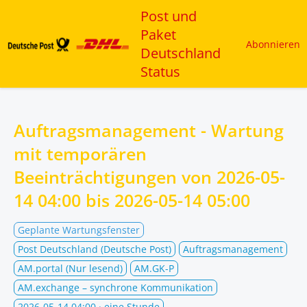
Post und
Paket
Abonnieren
Deutschland
Status
Auftragsmanagement - Wartung
mit temporären
Beeinträchtigungen von
2026-05-
14 04:00
bis
2026-05-14 05:00
Geplante Wartungsfenster
Post Deutschland (Deutsche Post)
Auftragsmanagement
AM.portal (Nur lesend)
AM.GK-P
AM.exchange – synchrone Kommunikation
2026-05-14 04:00
· eine Stunde