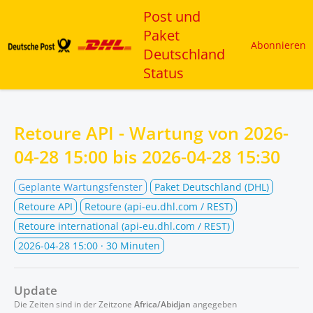
Post und
Paket
Abonnieren
Deutschland
Status
Retoure API - Wartung von
2026-
04-28 15:00
bis
2026-04-28 15:30
Geplante Wartungsfenster
Paket Deutschland (DHL)
Retoure API
Retoure (api-eu.dhl.com / REST)
Retoure international (api-eu.dhl.com / REST)
2026-04-28 15:00
· 30 Minuten
Update
Die Zeiten sind in der Zeitzone
Africa/Abidjan
angegeben