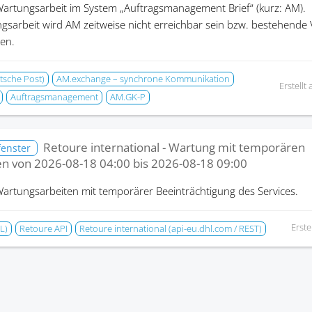
artungsarbeit im System „Auftragsmanagement Brief“ (kurz: AM).
sarbeit wird AM zeitweise nicht erreichbar sein bzw. bestehend
en.
tsche Post)
AM.exchange – synchrone Kommunikation
Erstellt
Auftragsmanagement
AM.GK-P
Retoure international - Wartung mit temporären
fenster
en von
2026-08-18 04:00
bis
2026-08-18 09:00
artungsarbeiten mit temporärer Beeinträchtigung des Services.
Erste
L)
Retoure API
Retoure international (api-eu.dhl.com / REST)